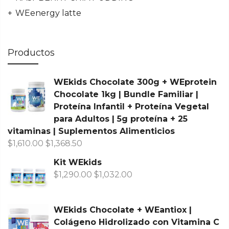
WEenergy latte
Productos
WEkids Chocolate 300g + WEprotein
Chocolate 1kg | Bundle Familiar |
Proteína Infantil + Proteína Vegetal
para Adultos | 5g proteína + 25
vitaminas | Suplementos Alimenticios
$
1,610.00
$
1,368.50
Kit WEkids
$
1,290.00
$
1,032.00
WEkids Chocolate + WEantiox |
Colágeno Hidrolizado con Vitamina C