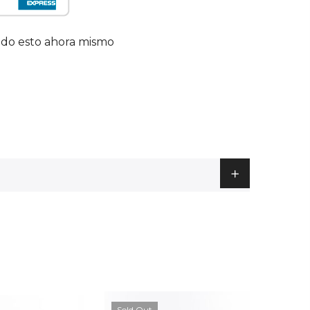
ndo esto ahora mismo
Sold Out
-15%