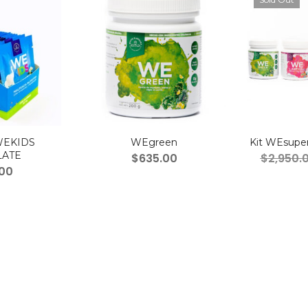
WEKIDS
WEgreen
Kit WEsupe
ATE
$
635.00
$
2,950.
00