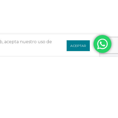
eb, acepta nuestro uso de
ACEPTAR
Ayuda
Síguenos
$
430.00
AÑADIR
FAQs
Contacto
Puntos de venta
Distribuidores