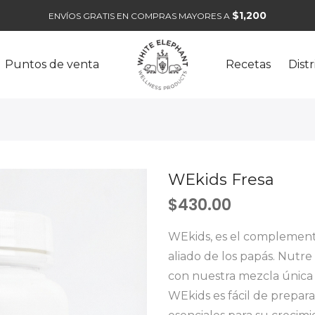
$1,200
ENVÍOS GRATIS EN COMPRAS MAYORES A
Puntos de venta
Recetas
Dist
WEkids Fresa
$
430.00
WEkids, es el complemento
aliado de los papás. Nutre
con nuestra mezcla única 
WEkids es fácil de prepara