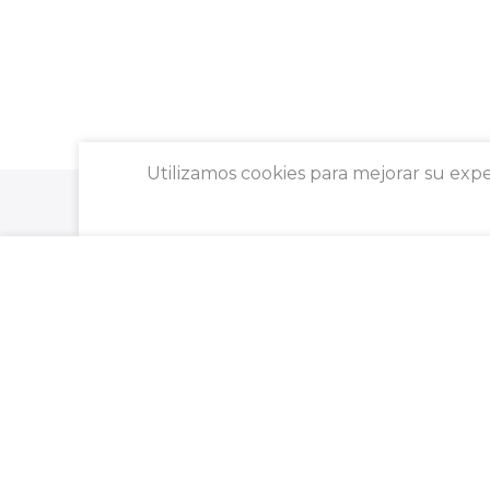
Utilizamos cookies para mejorar su expe
WEsuperfoods
WEkids fresa
Somos conscientes de que
saludable, hacer ejercici
opciones faciles de prepar
cuerpo, fortalezcan el si