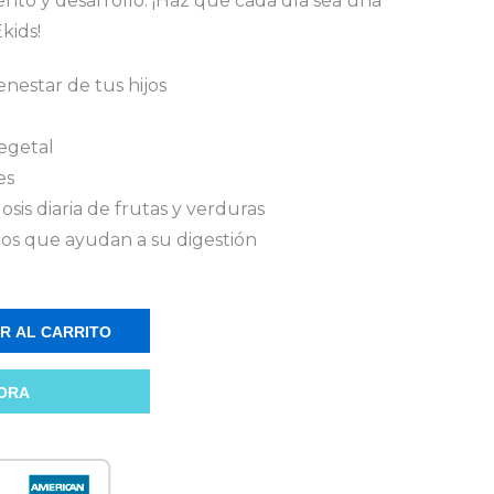
ento y desarrollo. ¡Haz que cada día sea una
kids!
nestar de tus hijos
egetal
es
osis diaria de frutas y verduras
icos que ayudan a su digestión
R AL CARRITO
ORA