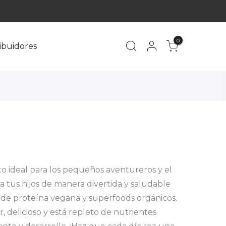
0
ribuidores
 ideal para los pequeños aventureros y el
 a tus hijos de manera divertida y saludable
de proteína vegana y superfoods orgánicos.
r, delicioso y está repleto de nutrientes