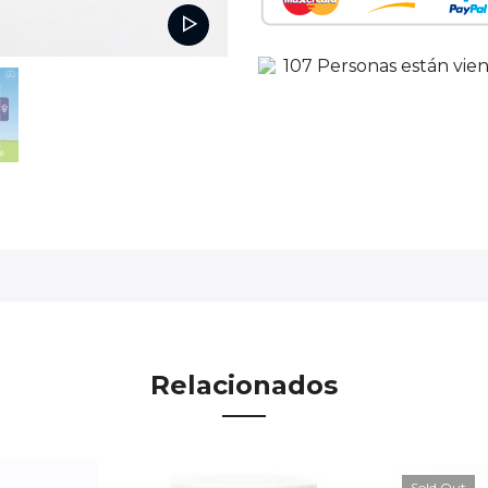
104
Personas
están vie
Relacionados
Sold Out