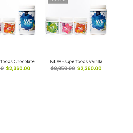
rfoods Chocolate
Kit WEsuperfoods Vainilla
00
$
2,360.00
$
2,950.00
$
2,360.00
$
2,3