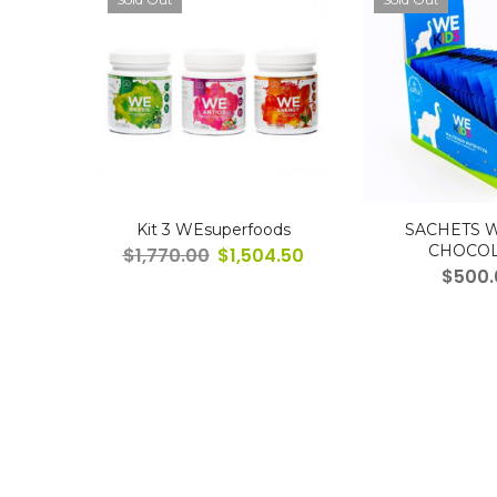
ainilla
Kit 3 WEsuperfoods
SACHETS 
CHOCOL
$
1,770.00
$
1,504.50
8.50
$
500.