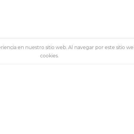
riencia en nuestro sitio web. Al navegar por este sitio w
cookies.
 no siempre es fácil encontrar el tiempo para comer
o y cuidarnos a nosotros mismos, por eso, hemos creado
ar y deliciosas que te llenen de nutrientes, desintoxiquen el
stema inmunológico y te proporcionen energía.