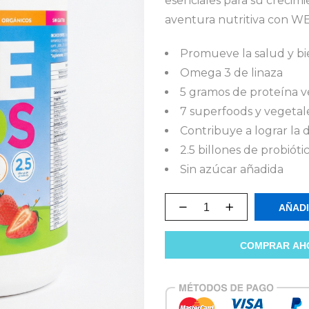
esenciales para su crecimi
aventura nutritiva con WE
Promueve la salud y bie
Omega 3 de linaza
5 gramos de proteína v
7 superfoods y vegetal
Contribuye a lograr la d
2.5 billones de probiót
Sin azúcar añadida
AÑADI
COMPRAR AH