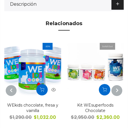
Descripción
Relacionados
-20%
Sold Out
PREVIOUS
NEXT
WEkids chocolate, fresa y
Kit WEsuperfoods
vainilla
Chocolate
$
1,290.00
$
1,032.00
$
2,950.00
$
2,360.00