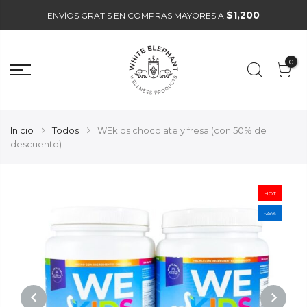
$1,200
ENVÍOS GRATIS EN COMPRAS MAYORES A
0
Inicio
Todos
WEkids chocolate y fresa (con 50% de
descuento)
HOT
-25%