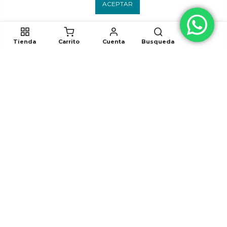
ACEPTAR
Tienda
Carrito
Cuenta
Busqueda
Síguenos
White Elephant 2023. Todos los derechos reservados. Desarrollado por
hunabku.mx
FAQs
Términos Y Condiciones
Aviso de privacidad