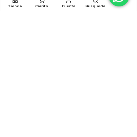
Tienda
Carrito
Cuenta
Busqueda
Síguenos
White Elephant 2023. Todos los derechos reservados. Desarrollado por
hunabku.mx
FAQs
Términos Y Condiciones
Aviso de privacidad